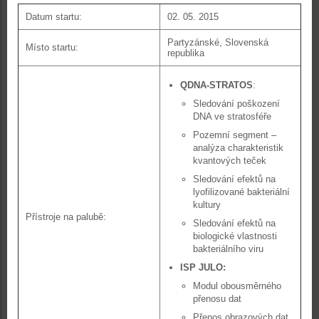
Datum startu:
02. 05. 2015
Partyzánské, Slovenská
Místo startu:
republika
QDNA-STRATOS
:
Sledování poškození
DNA ve stratosféře
Pozemní segment –
analýza charakteristik
kvantových teček
Sledování efektů na
lyofilizované bakteriální
kultury
Přístroje na palubě:
Sledování efektů na
biologické vlastnosti
bakteriálního viru
ISP JULO:
Modul obousměrného
přenosu dat
Přenos obrazových dat