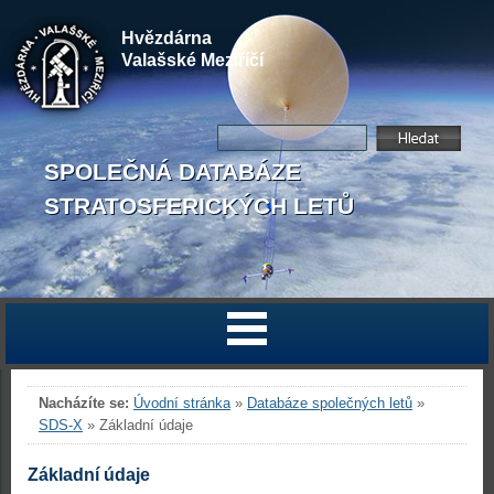
Hvězdárna
Valašské Meziříčí
SPOLEČNÁ DATABÁZE
STRATOSFERICKÝCH LETŮ
Nacházíte se:
Úvodní stránka
»
Databáze společných letů
»
SDS-X
»
Základní údaje
Základní údaje